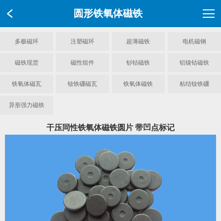
圆形铁氧体磁铁
多极磁环
注塑磁环
超薄磁铁
电机磁钢
磁铁现货
磁性组件
钐钴磁铁
铝镍钴磁铁
铁氧体磁瓦
钕铁硼磁瓦
铁氧体磁铁
粘结钕铁硼
异形强力磁铁
干压同性铁氧体磁铁圆片 带凹点标记