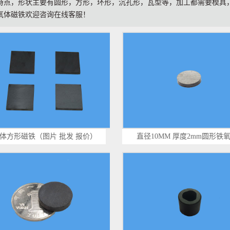
特点，形状主要有圆形，方形，环形，沉孔形，瓦型等，加工都需要模具
氧体磁铁欢迎咨询在线客服！
体方形磁铁（图片 批发 报价）
直径10MM 厚度2mm圆形铁