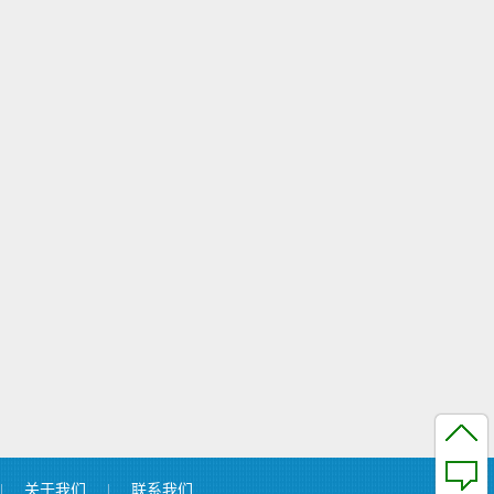
|
关于我们
|
联系我们