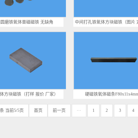
外圆磨铁氧体普磁磁铁 无缺角
体方块磁铁（打样 报价 厂家）
硬磁铁氧体磁条F80x11x4m
条 当前5/5页
首页
前一页
···
1
2
3
4