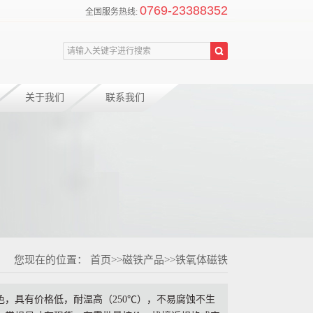
0769-23388352
全国服务热线:
关于我们
联系我们
您现在的位置：
首页
>>
磁铁产品
>>
铁氧体磁铁
，具有价格低，耐温高（250℃），不易腐蚀不生