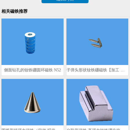
相关磁铁推荐
侧面钻孔的钕铁硼圆环磁铁 N52
子弹头形状钕铁硼磁铁【加工 价格 图片】