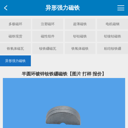
异形强力磁铁
多极磁环
注塑磁环
超薄磁铁
电机磁钢
磁铁现货
磁性组件
钐钴磁铁
铝镍钴磁铁
铁氧体磁瓦
钕铁硼磁瓦
铁氧体磁铁
粘结钕铁硼
异形强力磁铁
半圆环镀锌钕铁硼磁铁【图片 打样 报价】