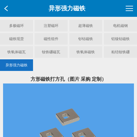
异形强力磁铁
多极磁环
注塑磁环
超薄磁铁
电机磁钢
磁铁现货
磁性组件
钐钴磁铁
铝镍钴磁铁
铁氧体磁瓦
钕铁硼磁瓦
铁氧体磁铁
粘结钕铁硼
异形强力磁铁
方形磁铁打方孔（图片 采购 定制）