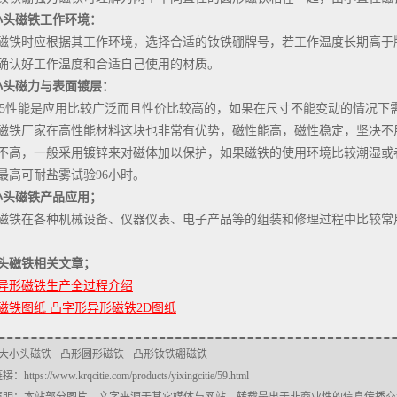
小头磁铁工作环境：
磁铁时应根据其工作环境，选择合适的钕铁硼牌号，若工作温度长期高于
确认好工作温度和合适自己使用的材质。
小头磁力与表面镀层：
35性能是应用比较广泛而且性价比较高的，如果在尺寸不能变动的情况下
磁铁厂家
在高性能材料这块也非常有优势，磁性能高，磁性稳定，坚决不
不高，一般采用镀锌来对磁体加以保护，如果磁铁的使用环境比较潮湿或
最高可耐盐雾试验96小时。
小头磁铁产品应用；
磁铁在各种机械设备、仪器仪表、电子产品等的组装和修理过程中比较常
头磁铁相关文章；
异形磁铁生产全过程介绍
磁铁图纸 凸字形异形磁铁2D图纸
大小头磁铁
凸形圆形磁铁
凸形钕铁硼磁铁
链接：
https://www.krqcitie.com/products/yixingcitie/59.html