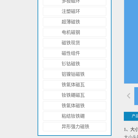
多极磁环
注塑磁环
超薄磁铁
电机磁钢
磁铁现货
磁性组件
钐钴磁铁
铝镍钴磁铁
铁氧体磁瓦
侧面钻孔的钕铁硼圆环磁铁 N52
钕铁硼磁瓦
铁氧体磁铁
粘结钕铁硼
产
异形强力磁铁
1、大
大小头