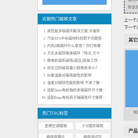
版权
N40H钕铁硼磁瓦磁钢片 可出口国外
除该资源
近期热门磁铁文章
上一个
下一个
高性能多极磁环解决方案,卡瑞奇···
汽车EPS中永磁材料的若干问题答···
其它
内充4极磁环什么意思？你们有哪···
方孔永磁铁氧体磁环「特点 尺寸···
微电机弧形磁铁(磁瓦)安装工序···
你见过的磁铁最小规格有多小？
N35EH黑色环氧强力磁瓦 耐温200℃
90度温度对磁铁磁性的影响
温度对磁铁性能的影响 不来了解···
适配3mm电机轴的多极磁环尺寸推···
适配8mm电机转子轴磁铁尺寸推荐···
侧
热门TAG标签
变频空调磁钢
Y30弧形磁铁
产品
径向内充4极注塑铁氧体磁环 外径35mm
磁极观察片
磁极测试片