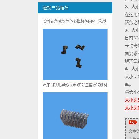
2、大
磁铁产品推荐
在选用
高性能陶瓷铁氧体多磁极径向环形磁铁
请务必
3、大
目前N
卡瑞奇
面要求
镀环氧
4、大
大小头
汽车门锁用异形状永磁铁(注塑钕铁硼材
率。
料)
与大小
大小头
大小头
文章