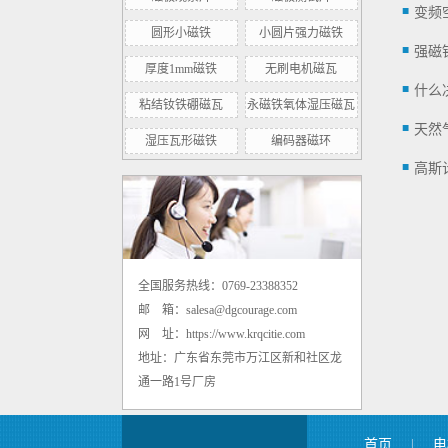
变频
圆形小磁铁
小圆片强力磁铁
强磁
厚度1mm磁铁
无刷电机磁瓦
什么
粘结钕铁硼磁瓦
永磁铁氧体湿压磁瓦
湿压瓦形磁铁
编码器磁环
高斯
内孔8mm高剩磁径向转子磁环 500mt
全国服务热线：0769-23388352
邮 箱：salesa@dgcourage.com
网 址：https://www.krqcitie.com
地址：广东省东莞市万江区新和社区龙
通一路1号厂房
钕铁硼强力小圆片圆形磁铁 D3*1mm
首页
|
电