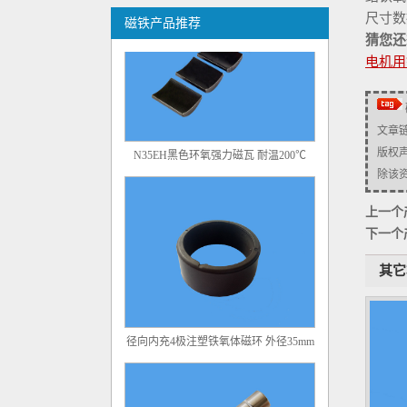
尺寸数
磁铁产品推荐
猜您还
电机用
文章
N35EH黑色环氧强力磁瓦 耐温200℃
版权
除该资源
上一个
下一个
其它
径向内充4极注塑铁氧体磁环 外径35mm