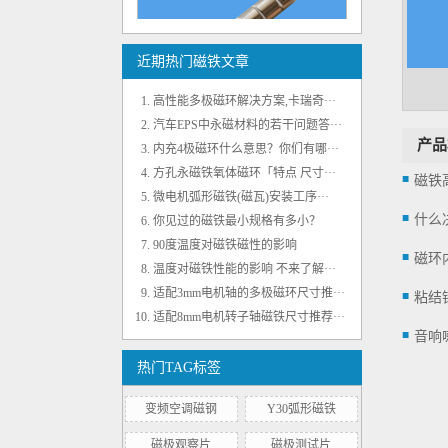
近期热门磁铁文章
高性能多极磁环解决方案,卡瑞奇···
内孔8mm高剩磁径向转子磁环 500mt
汽车EPS中永磁材料的若干问题答···
产品
内充4极磁环什么意思？你们有哪···
方孔永磁铁氧体磁环「特点 尺寸···
磁铁
微电机弧形磁铁(磁瓦)安装工序···
什么
你见过的磁铁最小规格有多小？
90度温度对磁铁磁性的影响
磁环
温度对磁铁性能的影响 不来了解···
适配3mm电机轴的多极磁环尺寸推···
适配8mm电机转子轴磁铁尺寸推荐···
钕铁硼强力小圆片圆形磁铁 D3*1mm
音响
热门TAG标签
变频空调磁钢
Y30弧形磁铁
磁极观察片
磁极测试片