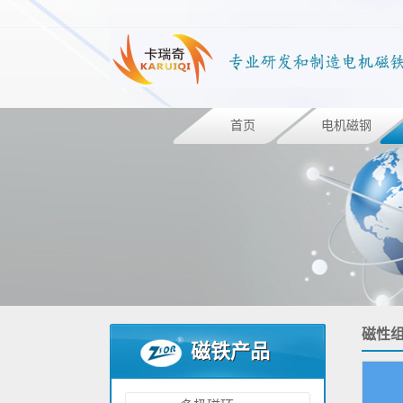
首页
电机磁钢
侧面钻孔的钕铁硼圆环磁铁 N52
磁性
磁铁产品
高性能陶瓷铁氧体多磁极径向环形磁铁