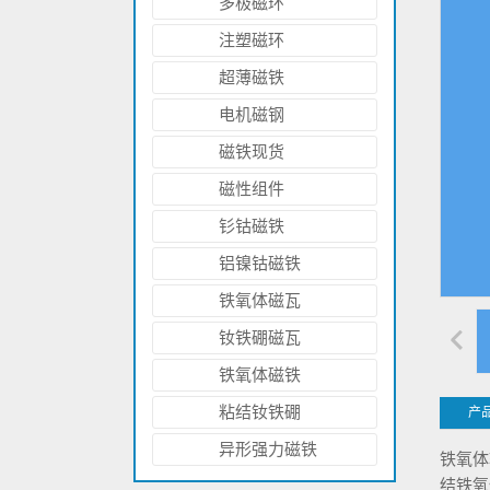
多极磁环
注塑磁环
超薄磁铁
电机磁钢
磁铁现货
磁性组件
汽车门锁用异形状永磁铁(注塑钕铁硼材
钐钴磁铁
料)
铝镍钴磁铁
铁氧体磁瓦
钕铁硼磁瓦
铁氧体磁铁
粘结钕铁硼
产
N40H钕铁硼磁瓦磁钢片 可出口国外
异形强力磁铁
铁氧体
结铁氧