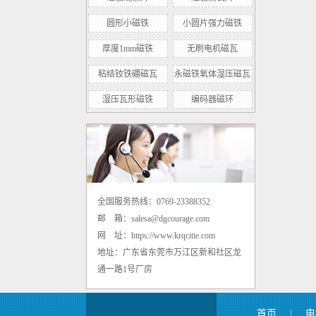
圆形小磁铁
小圆片强力磁铁
厚度1mm磁铁
无刷电机磁瓦
径向多极烧结铁氧体一体转子（带钢
粘结钕铁硼磁瓦
永磁铁氧体湿压磁瓦
轴）
湿压瓦形磁铁
编码器磁环
全国服务热线：0769-23388352
烧结钕铁硼强力磁瓦(瓦形磁铁)
邮 箱：salesa@dgcourage.com
网 址：https://www.krqcitie.com
地址：广东省东莞市万江区新和社区龙
通一路1号厂房
首页
|
电