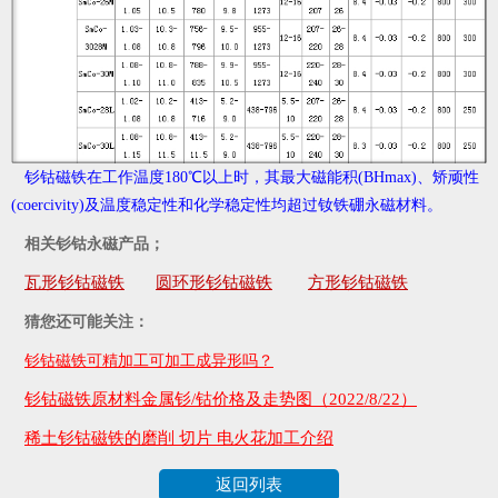
钐钴磁铁
在工作温度180℃以上时，其最大磁能积(BHmax)、矫顽性
(coercivity)及温度稳定性和化学稳定性均超过钕铁硼永磁材料。
相关钐钴永磁产品；
瓦形钐钴磁铁
圆环形钐钴磁铁
方形钐钴磁铁
猜您还可能关注：
钐钴磁铁可精加工可加工成异形吗？
钐钴磁铁原材料金属钐/钴价格及走势图（2022/8/22）
稀土钐钴磁铁的磨削 切片 电火花加工介绍
返回列表