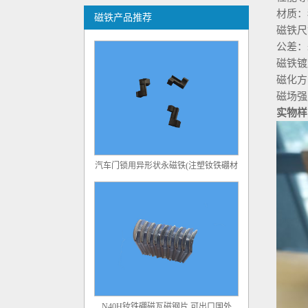
材质：
高性能陶瓷铁氧体多磁极径向环形磁铁
磁铁产品推荐
磁铁尺
公差：±
磁铁镀
磁化方
磁场强
实物样
汽车门锁用异形状永磁铁(注塑钕铁硼材
料)
N40H钕铁硼磁瓦磁钢片 可出口国外