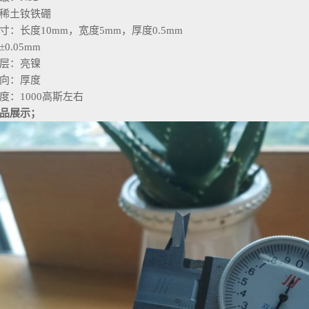
稀土钕铁硼
寸：长度10mm，宽度5mm，厚度0.5mm
0.05mm
层：亮镍
向：厚度
度：1000高斯左右
品展示；