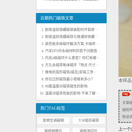
近期热门磁铁文章
耐高温钕铁硼磁钢装配时开裂原···
耐高温钕铁硼磁铁与普通钕铁硼···
高性能多极磁环解决方案,卡瑞奇···
汽车EPS中永磁材料的若干问题答···
N35EH黑色环氧强力磁瓦 耐温200℃
内充4极磁环什么意思？你们有哪···
方孔永磁铁氧体磁环「特点 尺寸···
微电机弧形磁铁(磁瓦)安装工序···
你见过的磁铁最小规格有多小？
本样品
90度温度对磁铁磁性的影响
温度对磁铁性能的影响 不来了解···
文章
热门TAG标签
版权
径向内充4极注塑铁氧体磁环 外径35mm
除该资源
变频空调磁钢
Y30弧形磁铁
上一个
磁极观察片
磁极测试片