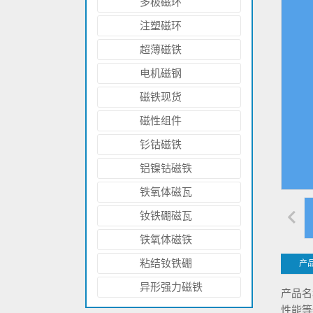
多极磁环
注塑磁环
超薄磁铁
电机磁钢
磁铁现货
磁性组件
钐钴磁铁
铝镍钴磁铁
侧面钻孔的钕铁硼圆环磁铁 N52
铁氧体磁瓦
钕铁硼磁瓦
铁氧体磁铁
粘结钕铁硼
产
异形强力磁铁
产品名
性能等