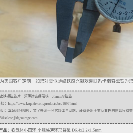
为美国客户定制，如您对类似薄磁铁感兴趣欢迎联系卡瑞奇磁铁为
钕铁硼磁铁片
超薄钕铁硼磁铁
0.5mm厚磁铁
链接：
https://www.krqcitie.com/products/bct/1697.html
声明：本站部分图片，文字来源于其它媒体与网站，转载是出于非商业性的信息传播交
salese@dgcourage.com
产品：
铁氧体小圆环 小规格薄环形普磁 D6.4x2.2x1.5mm