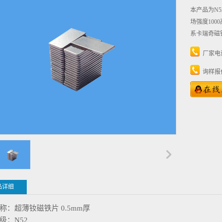
本产品为N5
场强度10
系卡瑞奇磁
厂家电
询样报
品详细
称：超薄钕磁铁片 0.5mm厚
级：N52