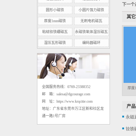
下一个
圆形小磁铁
小圆片强力磁铁
其它
厚度1mm磁铁
无刷电机磁瓦
粘结钕铁硼磁瓦
永磁铁氧体湿压磁瓦
湿压瓦形磁铁
编码器磁环
内孔8mm高剩磁径向转子磁环 500mt
全国服务热线：0769-23388352
厚度1
邮 箱：salesa@dgcourage.com
网 址：https://www.krqcitie.com
产品
钕铁硼强力小圆片圆形磁铁 D3*1mm
地址：广东省东莞市万江区新和社区龙
通一路1号厂房
钕铁