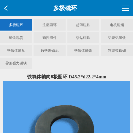
多极磁环
多极磁环
注塑磁环
超薄磁铁
电机磁钢
磁铁现货
磁性组件
钐钴磁铁
铝镍钴磁铁
铁氧体磁瓦
钕铁硼磁瓦
铁氧体磁铁
粘结钕铁硼
异形强力磁铁
铁氧体轴向8极圆环 D45.2*d22.2*4mm