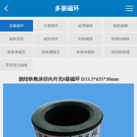
多极磁环
多极磁环
注塑磁环
超薄磁铁
电机磁钢
磁铁现货
磁性组件
钐钴磁铁
铝镍钴磁铁
铁氧体磁瓦
钕铁硼磁瓦
铁氧体磁铁
粘结钕铁硼
异形强力磁铁
烧结铁氧体径向外充8极磁环 D53.5*d35*30mm