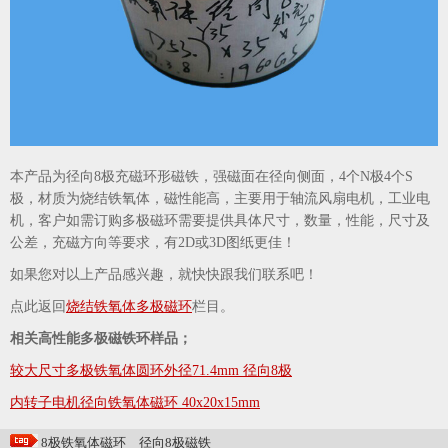
本产品为径向8极充磁环形磁铁，强磁面在径向侧面，4个N极4个S
极，材质为烧结铁氧体，磁性能高，主要用于轴流风扇电机，工业电
机，客户如需订购多极磁环需要提供具体尺寸，数量，性能，尺寸及
公差，充磁方向等要求，有2D或3D图纸更佳！
如果您对以上产品感兴趣，就快快跟我们联系吧！
点此返回
烧结铁氧体多极磁环
栏目。
相关高性能多极磁铁环样品；
较大尺寸多极铁氧体圆环外径71.4mm 径向8极
内转子电机径向铁氧体磁环 40x20x15mm
8极铁氧体磁环
径向8极磁铁