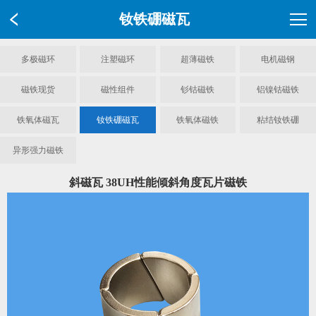
钕铁硼磁瓦
多极磁环
注塑磁环
超薄磁铁
电机磁钢
磁铁现货
磁性组件
钐钴磁铁
铝镍钴磁铁
铁氧体磁瓦
钕铁硼磁瓦
铁氧体磁铁
粘结钕铁硼
异形强力磁铁
斜磁瓦 38UH性能倾斜角度瓦片磁铁