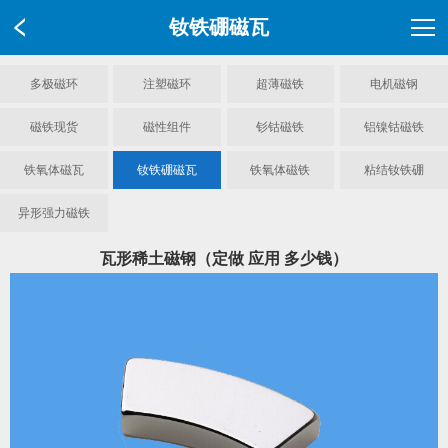
钕铁硼磁瓦
多极磁环
注塑磁环
超薄磁铁
电机磁钢
磁铁现货
磁性组件
钐钴磁铁
铝镍钴磁铁
铁氧体磁瓦
钕铁硼磁瓦
铁氧体磁铁
粘结钕铁硼
异形强力磁铁
瓦形稀土磁钢（定做 应用 多少钱）