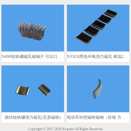
N40H钕铁硼磁瓦磁钢片 可出口国外
N35EH黑色环氧强力磁瓦 耐温200℃
烧结钕铁硼强力磁瓦(瓦形磁铁)
电动车转把磁铁磁钢（价格 方向 打样）
Copyright © 2017-2026 Krqcitie All Rights Reserved.