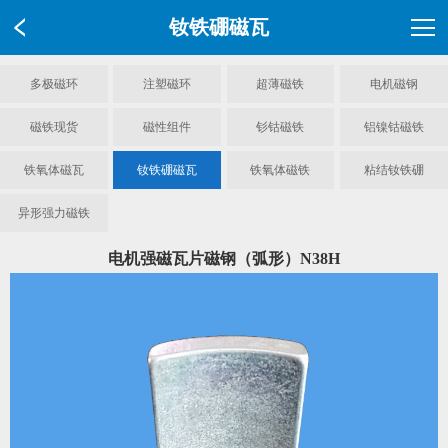
钕铁硼磁瓦
多极磁环
注塑磁环
超薄磁铁
电机磁钢
磁铁现货
磁性组件
钐钴磁铁
铝镍钴磁铁
铁氧体磁瓦
钕铁硼磁瓦
铁氧体磁铁
粘结钕铁硼
异形强力磁铁
电机强磁瓦片磁钢（弧形）N38H