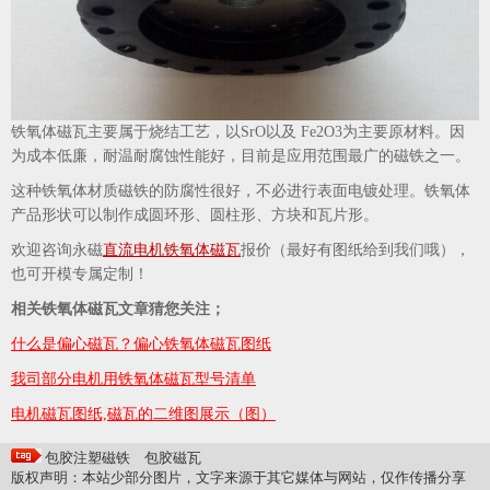
铁氧体磁瓦主要属于烧结工艺，以SrO以及 Fe2O3为主要原材料。因
为成本低廉，耐温耐腐蚀性能好，目前是应用范围最广的磁铁之
一。
这种铁氧体材质磁铁的防腐性很好，不必进行表面电镀处理。铁氧体
产品形状可以制作成圆环形、圆柱形、方块和瓦片形。
欢迎咨询永磁
直流电机铁氧体磁瓦
报价（最好有图纸给到我们哦），
也可开模专属定制！
相关铁氧体磁瓦文章猜您关注；
什么是偏心磁瓦？偏心铁氧体磁瓦图纸
我司部分电机用铁氧体磁瓦型号清单
电机磁瓦图纸,磁瓦的二维图展示（图）
包胶注塑磁铁
包胶磁瓦
版权声明：本站少部分图片，文字来源于其它媒体与网站，仅作传播分享