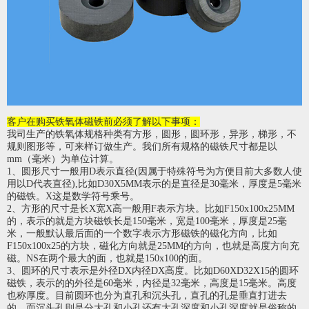
客户在购买铁氧体磁铁前必须了解以下事项：
我司生产的铁氧体规格种类有方形，圆形，圆环形，异形，梯形，不
规则图形等，可来样订做生产。我们所有规格的磁铁尺寸都是以
mm（毫米）为单位计算。
1、圆形尺寸一般用D表示直径(因属于特殊符号为方便目前大多数人使
用以D代表直径),比如D30X5MM表示的是直径是30毫米，厚度是5毫米
的磁铁。X这是数学符号乘号。
2、方形的尺寸是长X宽X高一般用F表示方块。比如F150x100x25MM
的，表示的就是方块磁铁长是150毫米，宽是100毫米，厚度是25毫
米，一般默认最后面的一个数字表示方形磁铁的磁化方向，比如
F150x100x25的方块，磁化方向就是25MM的方向，也就是高度方向充
磁。NS在两个最大的面，也就是150x100的面。
3、圆环的尺寸表示是外径DX内径DX高度。比如D60XD32X15的圆环
磁铁，表示的的外径是60毫米，内径是32毫米，高度是15毫米。高度
也称厚度。目前圆环也分为直孔和沉头孔，直孔的孔是垂直打进去
的，而沉头孔则是分大孔和小孔还有大孔深度和小孔深度就是俗称的