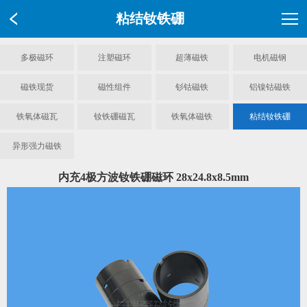
粘结钕铁硼
多极磁环
注塑磁环
超薄磁铁
电机磁钢
磁铁现货
磁性组件
钐钴磁铁
铝镍钴磁铁
铁氧体磁瓦
钕铁硼磁瓦
铁氧体磁铁
粘结钕铁硼
异形强力磁铁
内充4极方波钕铁硼磁环 28x24.8x8.5mm