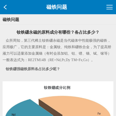
磁铁问题
磁铁问题
钕铁硼永磁的原料成分有哪些？各占比多少？
众所周知，第三代稀土钕铁硼永磁是当代磁体中性能极强的磁铁，
应用极广，它的主要原料是：金属钕、纯铁和硼铁合金，为了提高矫
顽力可以适量添加金属镝（有时会添加铝、钴、镨、镝、铽、镓等）
一般表达式为：RE2TM14B（RE=Nd,Pr,Dy TM=Fe,Co）。
钕铁硼强磁铁原料各占比多少呢？