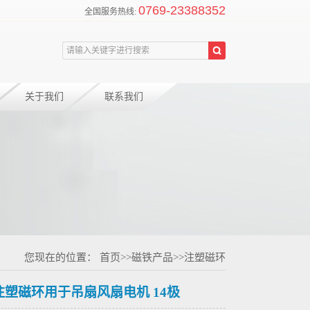
0769-23388352
全国服务热线:
关于我们
联系我们
您现在的位置：
首页
>>
磁铁产品
>>
注塑磁环
m注塑磁环用于吊扇风扇电机 14极