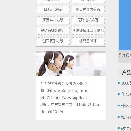
圆形小磁铁
小圆片强力磁铁
厚度1mm磁铁
无刷电机磁瓦
粘结钕铁硼磁瓦
永磁铁氧体湿压磁瓦
湿压瓦形磁铁
编码器磁环
内孔8mm高剩磁径向转子磁环 500mt
产品
10
全国服务热线：0769-23388352
邮 箱：salesa@dgcourage.com
什么
网 址：https://www.krqcitie.com
地址：广东省东莞市万江区新和社区龙
钕铁硼强力小圆片圆形磁铁 D3*1mm
通一路1号厂房
如何
磁铁