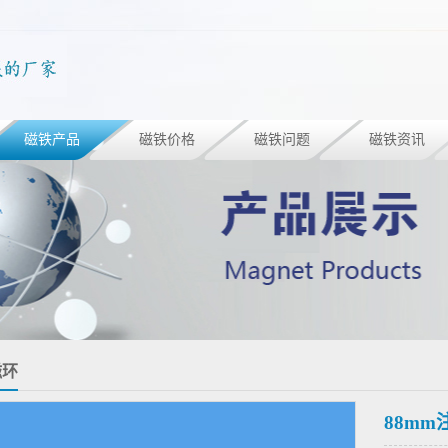
磁铁产品
磁铁价格
磁铁问题
磁铁资讯
磁环
88m