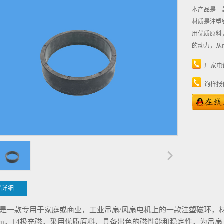
本产品是一
材质是注塑铁
用优质原料
的动力，从
厂家电
询样报
品详细
是一款专用于家庭或商业，工业吊扇/风扇电机上的一款注塑磁环，材
mm，14极充磁，采用优质原料，具备出色的磁性能和稳定性，为吊