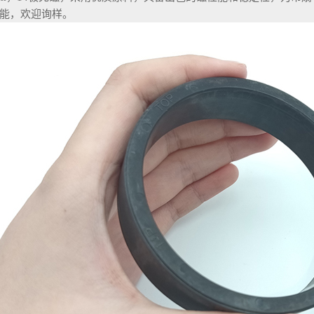
能，欢迎询样。