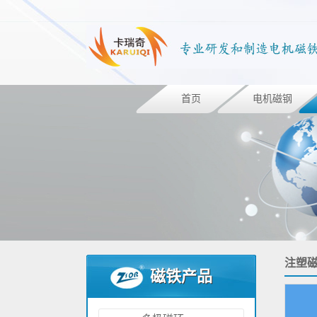
首页
电机磁钢
注塑
磁铁产品