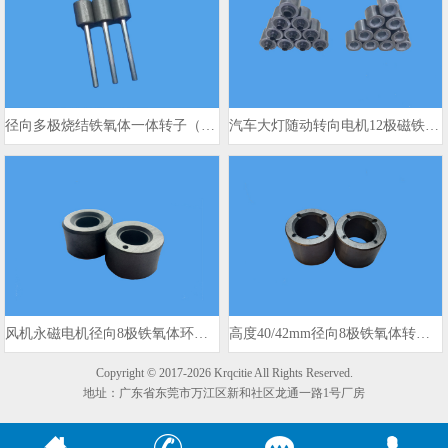
径向多极烧结铁氧体一体转子（带钢轴）
汽车大灯随动转向电机12极磁铁 17.7x8.45x16.7mm
风机永磁电机径向8极铁氧体环形 54mm外径
高度40/42mm径向8极铁氧体转子磁铁 OD 54mm
Copyright © 2017-2026 Krqcitie All Rights Reserved.
地址：广东省东莞市万江区新和社区龙通一路1号厂房