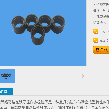
N8性能等
磁性元件，
用粘结钕铁
极性分布。
厂家电
询样报
品详细
能等级粘结钕铁硼径向多极磁环是一种兼具高磁能与精密成型特性的
备中。该磁环采用粘结钕铁硼材料，通过压制工艺制成，具备优良