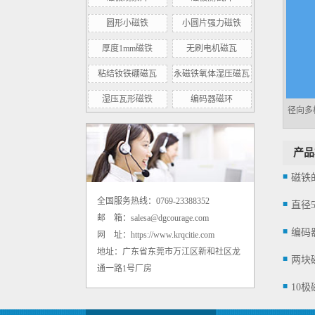
圆形小磁铁
小圆片强力磁铁
厚度1mm磁铁
无刷电机磁瓦
粘结钕铁硼磁瓦
永磁铁氧体湿压磁瓦
湿压瓦形磁铁
编码器磁环
径向多
内孔8mm高剩磁径向转子磁环 500mt
产品
磁铁
全国服务热线：0769-23388352
邮 箱：salesa@dgcourage.com
编码
网 址：https://www.krqcitie.com
地址：广东省东莞市万江区新和社区龙
通一路1号厂房
钕铁硼强力小圆片圆形磁铁 D3*1mm
10