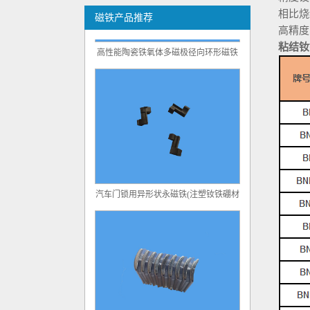
相比烧
磁铁产品推荐
高精度
高性能陶瓷铁氧体多磁极径向环形磁铁
粘结钕
汽车门锁用异形状永磁铁(注塑钕铁硼材
料)