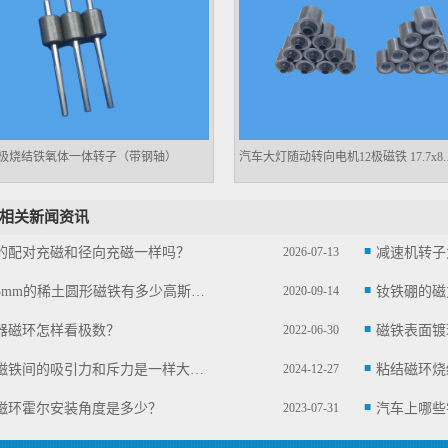
极烧结铁氧体一体转子（带钢轴）
汽车大灯随
相关新闻资讯
的配对充磁和径向充磁一样吗？
2026-07-13
减速机转子
直径5mm的稀土圆形磁铁有多少高斯及拉力？
2020-09-14
钕铁硼的磁
器磁环怎样看极数？
2022-06-30
两块磁铁间的吸引力和斥力是一样大吗？
2024-12-27
粘结磁环烧
极磁环霍尔安装角度是多少？
2023-07-31
汽车上哪些