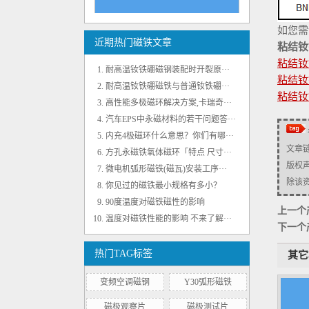
N40H钕铁硼磁瓦磁钢片 可出口国外
如您需
近期热门磁铁文章
粘结钕
粘结钕
耐高温钕铁硼磁钢装配时开裂原···
粘结钕
耐高温钕铁硼磁铁与普通钕铁硼···
粘结钕
高性能多极磁环解决方案,卡瑞奇···
汽车EPS中永磁材料的若干问题答···
内充4极磁环什么意思？你们有哪···
文章
方孔永磁铁氧体磁环「特点 尺寸···
N35EH黑色环氧强力磁瓦 耐温200℃
版权
微电机弧形磁铁(磁瓦)安装工序···
除该资源
你见过的磁铁最小规格有多小？
90度温度对磁铁磁性的影响
上一个
温度对磁铁性能的影响 不来了解···
下一个
热门TAG标签
其它
变频空调磁钢
Y30弧形磁铁
径向内充4极注塑铁氧体磁环 外径35mm
磁极观察片
磁极测试片