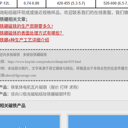
询粘结磁环现成或接近规格样品，欢迎联系我们的在线客服，我们
铁硼相关文章；
铁硼磁铁的生产周期要多久?
铁硼磁体的表面处理方式有哪些？
铁硼4种生产工艺详细介绍
径向多极磁铁
多极钕铁硼磁铁
链接：
https://www.krqcitie.com/products/dianjicitie/619.html
声明：本站部分图片，文字来源于其它媒体与网站，转载是出于非商业性的信息传播交
salese@dgcourage.com
产品：
铁氧体电机瓦片磁钢（报价 打样 求购）
产品：
径向12极充磁粘结钕铁硼磁钢环形
相关磁铁产品