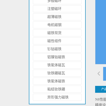
多极磁环
注塑磁环
超薄磁铁
电机磁钢
磁铁现货
磁性组件
钐钴磁铁
铝镍钴磁铁
铁氧体磁瓦
侧面钻孔的钕铁硼圆环磁铁 N52
钕铁硼磁瓦
铁氧体磁铁
粘结钕铁硼
产
异形强力磁铁
N8性
精度设