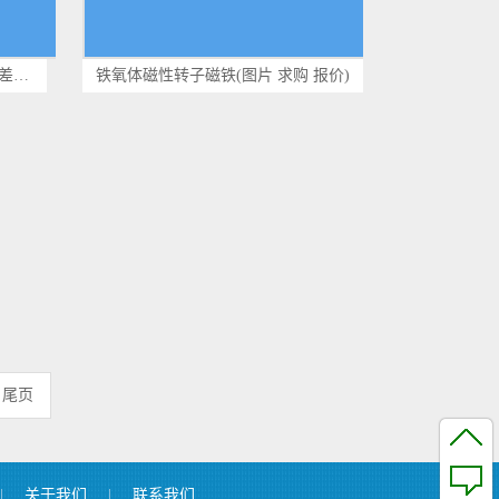
振镜电机磁钢 3.1 x 15/20mm（公差严 磁力高）
铁氧体磁性转子磁铁(图片 求购 报价)
尾页
|
关于我们
|
联系我们