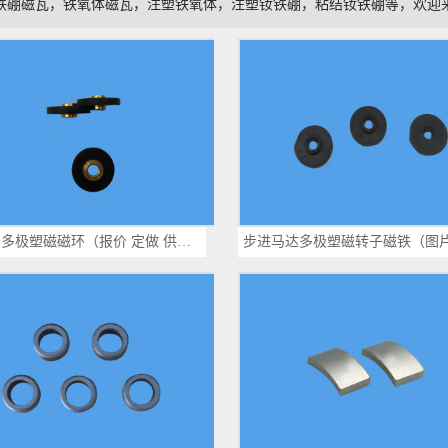
铁硼磁瓦，铁氧体磁瓦，注塑铁氧体，注塑钕铁硼，粘结钕铁硼等，欢迎
传感器多极塑磁磁环（报价 定做 供应）