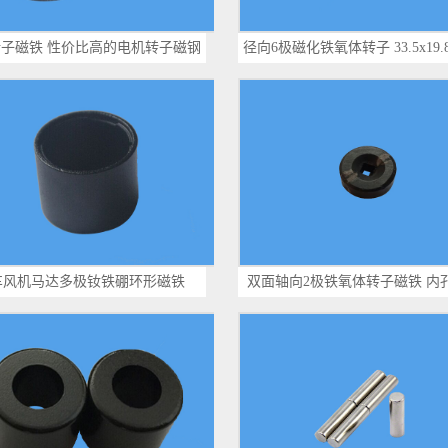
子磁铁 性价比高的电机转子磁钢
车风机马达多极钕铁硼环形磁铁
双面轴向2极铁氧体转子磁铁 内