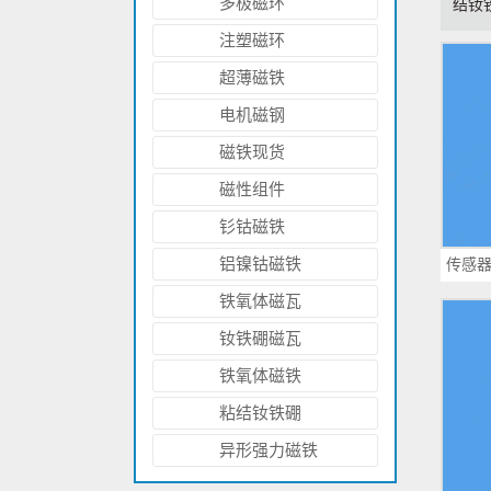
多极磁环
结钕
注塑磁环
超薄磁铁
电机磁钢
磁铁现货
磁性组件
侧面钻孔的钕铁硼圆环磁铁 N52
钐钴磁铁
铝镍钴磁铁
铁氧体磁瓦
钕铁硼磁瓦
铁氧体磁铁
粘结钕铁硼
高性能陶瓷铁氧体多磁极径向环形磁铁
异形强力磁铁