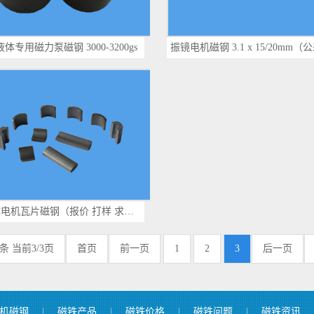
体专用磁力泵磁钢 3000-3200gs
铁氧体电机瓦片磁钢（报价 打样 求购）
条 当前3/3页
首页
前一页
1
2
3
后一页
机磁钢
|
磁铁产品
|
磁铁价格
|
磁铁问题
|
磁铁资讯