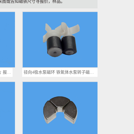
来图或告知磁铁尺寸寻报价，样品。
步进马达多极塑磁转子磁铁（图片 报价 定做）
径向4极水泵磁环 铁氧体水泵转子磁铁（图）