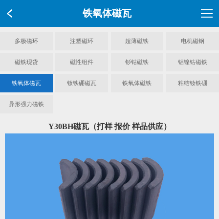
铁氧体磁瓦
多极磁环
注塑磁环
超薄磁铁
电机磁钢
磁铁现货
磁性组件
钐钴磁铁
铝镍钴磁铁
铁氧体磁瓦
钕铁硼磁瓦
铁氧体磁铁
粘结钕铁硼
异形强力磁铁
Y30BH磁瓦（打样 报价 样品供应）