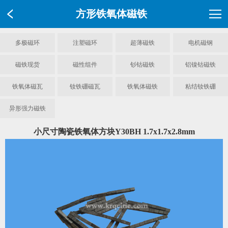
方形铁氧体磁铁
多极磁环
注塑磁环
超薄磁铁
电机磁钢
磁铁现货
磁性组件
钐钴磁铁
铝镍钴磁铁
铁氧体磁瓦
钕铁硼磁瓦
铁氧体磁铁
粘结钕铁硼
异形强力磁铁
小尺寸陶瓷铁氧体方块Y30BH 1.7x1.7x2.8mm