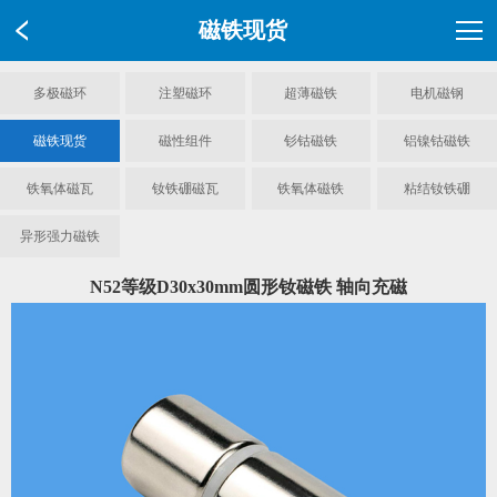
磁铁现货
多极磁环
注塑磁环
超薄磁铁
电机磁钢
磁铁现货
磁性组件
钐钴磁铁
铝镍钴磁铁
铁氧体磁瓦
钕铁硼磁瓦
铁氧体磁铁
粘结钕铁硼
异形强力磁铁
N52等级D30x30mm圆形钕磁铁 轴向充磁