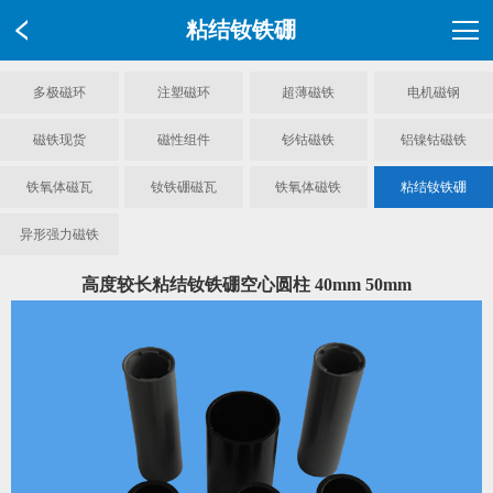
粘结钕铁硼
多极磁环
注塑磁环
超薄磁铁
电机磁钢
磁铁现货
磁性组件
钐钴磁铁
铝镍钴磁铁
铁氧体磁瓦
钕铁硼磁瓦
铁氧体磁铁
粘结钕铁硼
异形强力磁铁
高度较长粘结钕铁硼空心圆柱 40mm 50mm