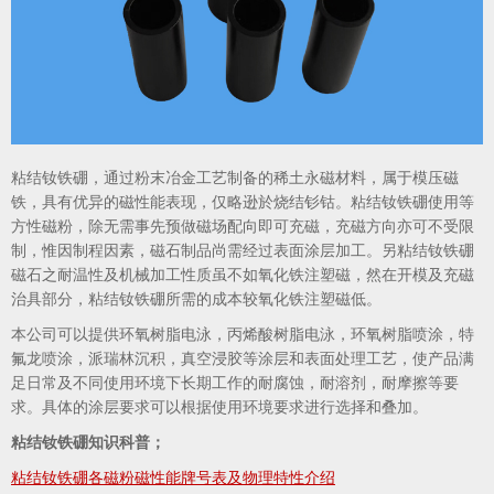
粘结钕铁硼，通过粉末冶金工艺制备的稀土永磁材料，属于模压磁
铁，具有优异的磁性能表现，仅略逊於烧结钐钴。粘结钕铁硼使用等
方性磁粉，除无需事先预做磁场配向即可充磁，充磁方向亦可不受限
制，惟因制程因素，磁石制品尚需经过表面涂层加工。另粘结钕铁硼
磁石之耐温性及机械加工性质虽不如氧化铁注塑磁，然在开模及充磁
治具部分，粘结钕铁硼所需的成本较氧化铁注塑磁低。
本公司可以提供环氧树脂电泳，丙烯酸树脂电泳，环氧树脂喷涂，特
氟龙喷涂，派瑞林沉积，真空浸胶等涂层和表面处理工艺，使产品满
足日常及不同使用环境下长期工作的耐腐蚀，耐溶剂，耐摩擦等要
求。具体的涂层要求可以根据使用环境要求进行选择和叠加。
粘结钕铁硼知识科普；
粘结钕铁硼各磁粉磁性能牌号表及物理特性介绍