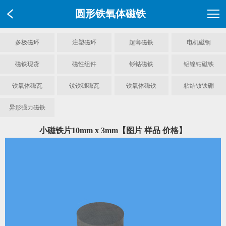
圆形铁氧体磁铁
多极磁环
注塑磁环
超薄磁铁
电机磁钢
磁铁现货
磁性组件
钐钴磁铁
铝镍钴磁铁
铁氧体磁瓦
钕铁硼磁瓦
铁氧体磁铁
粘结钕铁硼
异形强力磁铁
小磁铁片10mm x 3mm【图片 样品 价格】